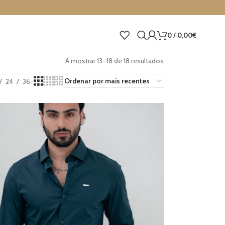
0
/
0,00
€
A mostrar 13–18 de 18 resultados
24
36