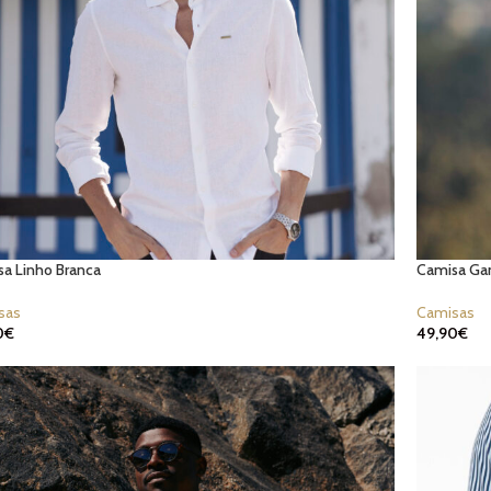
a Linho Branca
Camisa Gan
sas
Camisas
0
€
49,90
€