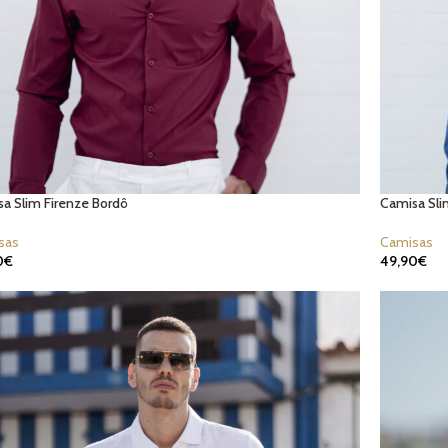
a Slim Firenze Bordô
Camisa Sli
sas
Camisas
0
€
49,90
€