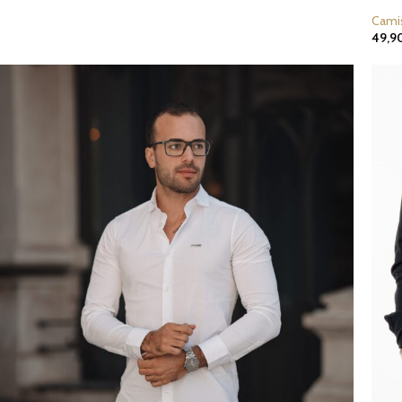
Cami
49,9