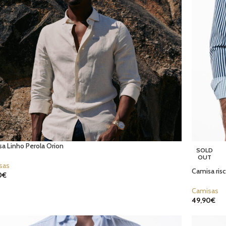
a Linho Perola Orion
SOLD
OUT
sas
Camisa ris
0
€
Camisas
49,90
€