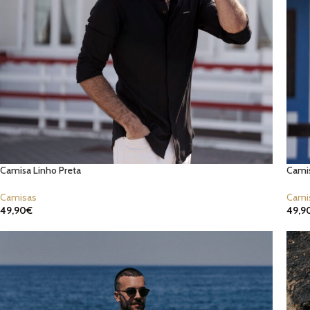
Camisa Linho Preta
Camis
Camisas
Cami
49,90
€
49,9