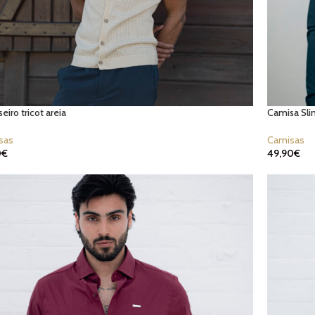
eiro tricot areia
Camisa Sli
sas
Camisas
0
€
49,90
€