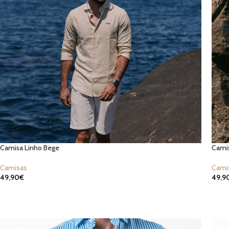
Camisa Linho Bege
Camis
Camisas
Cami
49,90
€
49,9