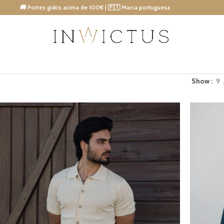
🚚 Portes grátis acima de 100€ | 🇵🇹 Marca portuguesa
15% DESCONTO IMEDIATO NA PRÓXIMA COMPRA!
Show
9