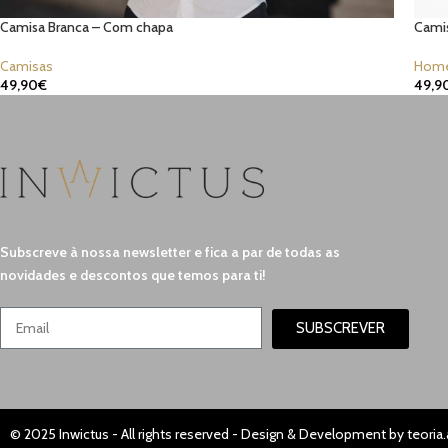
Camisa Branca – Com chapa
Camis
Camisas
Hom
49,90
€
49,9
Subscreve à nossa newsletter e fica a par de todas as
novidades e descontos que temos para ti!
SUBSCREVER
© 2025 Inwictus - All rights reserved - Design & Development by
teoria