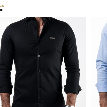
sas
0
€