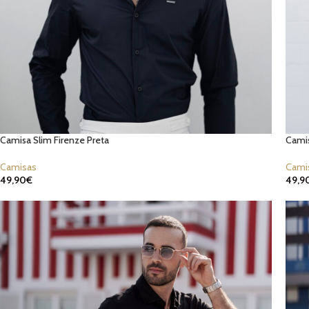
Camisa Slim Firenze Preta
Camis
Camisas
Cami
49,90
€
49,9