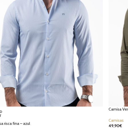
Camisa Ver
D
T
Camisas
a risca fina – azul
49,90
€