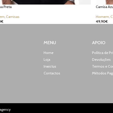
a Preta
Camisa Azu
em
,
Camisas
Homem
,
C
0
€
49,90
€
MENU
APOIO
Home
Política de P
Loja
Devoluções
Inwictus
Termos e Co
Contactos
Métodos Pa
.agency