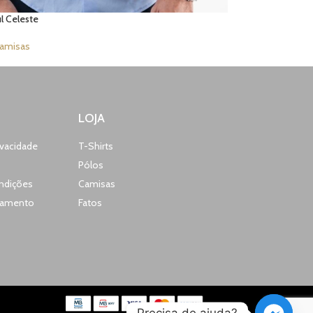
l Celeste
amisas
LOJA
rivacidade
T-Shirts
Pólos
ndições
Camisas
gamento
Fatos
Precisa de ajuda?