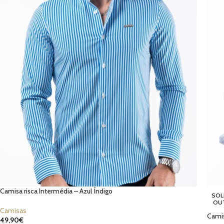
Camisa risca Intermédia – Azul Índigo
SOL
OU
Camisas
Camis
49,90
€