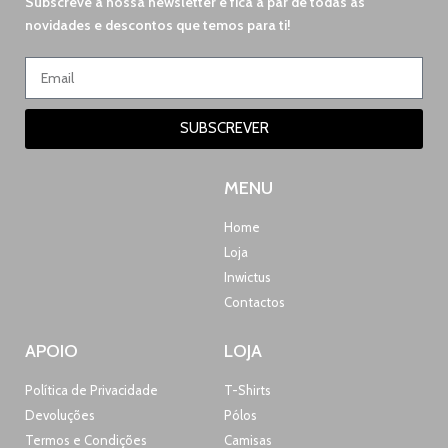
Subscreve à nossa newsletter e fica a par de todas as
novidades e descontos que temos para ti!
SUBSCREVER
MENU
Home
Loja
Inwictus
Contactos
APOIO
LOJA
Política de Privacidade
T-Shirts
Devoluções
Pólos
Termos e Condições
Camisas