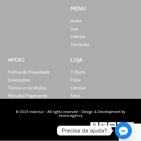
MENU
Home
Loja
Inwictus
Contactos
APOIO
LOJA
Política de Privacidade
T-Shirts
Devoluções
Pólos
Termos e Condições
Camisas
Métodos Pagamento
Fatos
© 2025 Inwictus - All rights reserved - Design & Development by
teoria.agency
Precisa de ajuda?