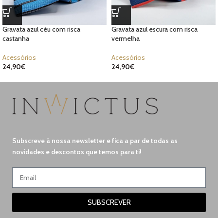
Gravata azul céu com risca
Gravata azul escura com risca
castanha
vermelha
Acessórios
Acessórios
24,90
€
24,90
€
Subscreve à nossa newsletter e fica a par de todas as
novidades e descontos que temos para ti!
SUBSCREVER