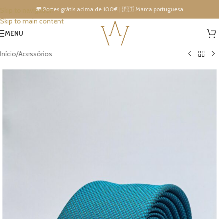
🚚 Portes grátis acima de 100€ | 🇵🇹 Marca portuguesa
Skip to navigation
Skip to main content
15% DESCONTO IMEDIATO NA PRÓXIMA COMPRA!
MENU
Início
/
Acessórios