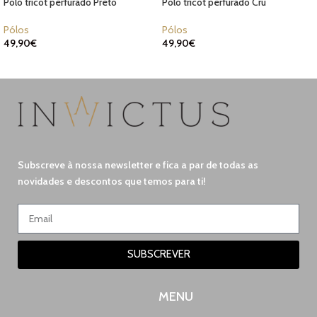
Pólo tricot perfurado Preto
Pólo tricot perfurado Cru
Pólos
Pólos
49,90
€
49,90
€
Subscreve à nossa newsletter e fica a par de todas as
novidades e descontos que temos para ti!
SUBSCREVER
MENU