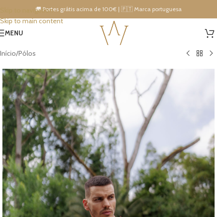
🚚 Portes grátis acima de 100€ | 🇵🇹 Marca portuguesa
Skip to navigation
Skip to main content
15% DESCONTO IMEDIATO NA PRÓXIMA COMPRA!
MENU
Início
/
Pólos