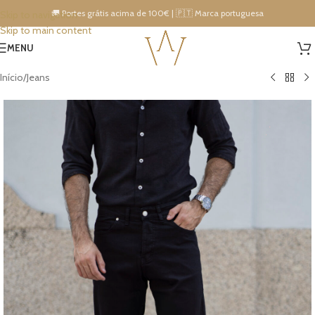
🚚 Portes grátis acima de 100€ | 🇵🇹 Marca portuguesa
Skip to navigation
Skip to main content
15% DESCONTO IMEDIATO NA PRÓXIMA COMPRA!
MENU
Início
/
Jeans