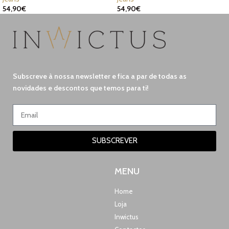
54,90
€
54,90
€
Subscreve à nossa newsletter e fica a par de todas as
novidades e descontos que temos para ti!
SUBSCREVER
MENU
Home
Loja
Inwictus