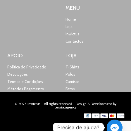
MENU
Home
Loja
Inwictus
Contactos
APOIO
LOJA
Política de Privacidade
T-Shirts
Devoluções
Pólos
Termos e Condições
Camisas
Métodos Pagamento
Fatos
© 2025 Inwictus - All rights reserved - Design & Development by
teoria.agency
Precisa de ajuda?