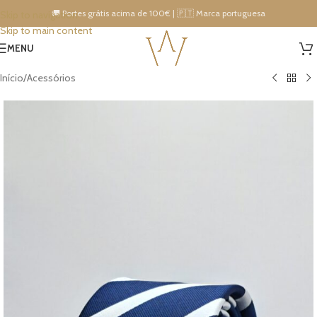
🚚 Portes grátis acima de 100€ | 🇵🇹 Marca portuguesa
Skip to navigation
Skip to main content
15% DESCONTO IMEDIATO NA PRÓXIMA COMPRA!
MENU
Início
/
Acessórios