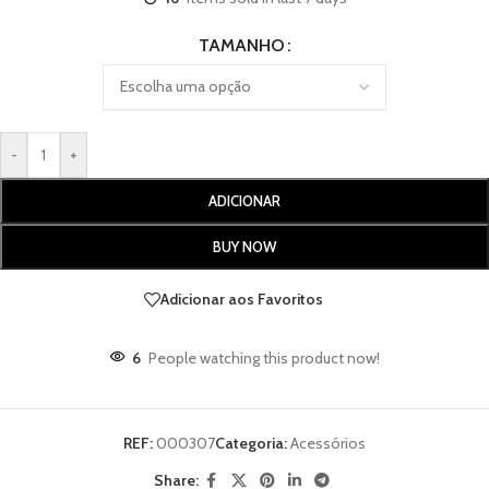
TAMANHO
-
+
ADICIONAR
BUY NOW
Adicionar aos Favoritos
6
People watching this product now!
REF:
000307
Categoria:
Acessórios
Share: