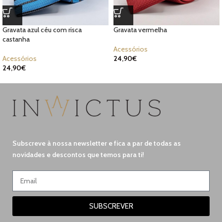
Gravata azul céu com risca
Gravata vermelha
castanha
Acessórios
Acessórios
24,90
€
24,90
€
Subscreve à nossa newsletter e fica a par de todas as
novidades e descontos que temos para ti!
SUBSCREVER