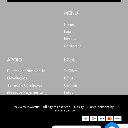
MENU
Home
Loja
Inwictus
Contactos
APOIO
LOJA
Política de Privacidade
T-Shirts
Devoluções
Pólos
Termos e Condições
Camisas
Métodos Pagamento
Fatos
© 2025 Inwictus - All rights reserved - Design & Development by
teoria.agency