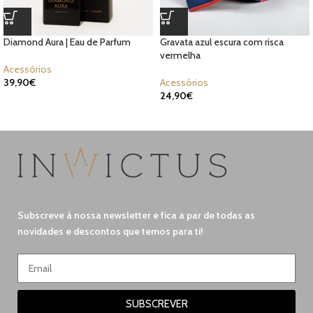
Diamond Aura | Eau de Parfum
Gravata azul escura com risca
vermelha
Acessórios
39,90
€
Acessórios
24,90
€
Subscreve à nossa newsletter e fica a par de todas as
novidades e descontos que temos para ti!
SUBSCREVER