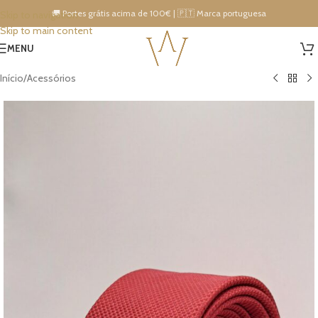
🚚 Portes grátis acima de 100€ | 🇵🇹 Marca portuguesa
Skip to navigation
Skip to main content
15% DESCONTO IMEDIATO NA PRÓXIMA COMPRA!
MENU
Início
/
Acessórios